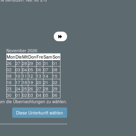
November 2026
Mon
Die
Mit
Don
Fre
Sam
Son
26
27
28
29
30
31
01
02
03
04
05
06
07
08
09
10
11
12
13
14
15
16
17
18
19
20
21
22
23
24
25
26
27
28
29
30
01
02
03
04
05
06
 um die Übernachtungen zu wählen.