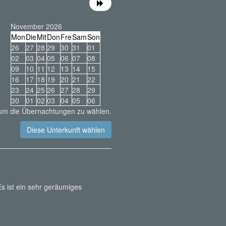
November 2026
Mon
Die
Mit
Don
Fre
Sam
Son
26
27
28
29
30
31
01
02
03
04
05
06
07
08
09
10
11
12
13
14
15
16
17
18
19
20
21
22
23
24
25
26
27
28
29
30
01
02
03
04
05
06
 um die Übernachtungen zu wählen.
s ist ein sehr geräumiges