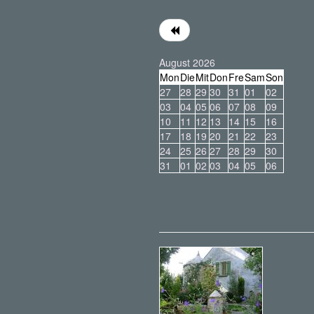
August 2026
Mon
Die
Mit
Don
Fre
Sam
Son
27
28
29
30
31
01
02
03
04
05
06
07
08
09
10
11
12
13
14
15
16
17
18
19
20
21
22
23
24
25
26
27
28
29
30
31
01
02
03
04
05
06