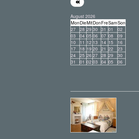
August 2026
Mon
Die
Mit
Don
Fre
Sam
Son
27
28
29
30
31
01
02
03
04
05
06
07
08
09
10
11
12
13
14
15
16
17
18
19
20
21
22
23
24
25
26
27
28
29
30
31
01
02
03
04
05
06