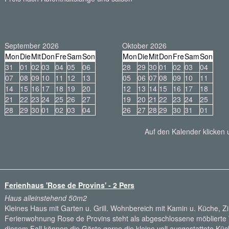
September 2026
Oktober 2026
Mon
Die
Mit
Don
Fre
Sam
Son
Mon
Die
Mit
Don
Fre
Sam
Son
31
01
02
03
04
05
06
28
29
30
01
02
03
04
07
08
09
10
11
12
13
05
06
07
08
09
10
11
14
15
16
17
18
19
20
12
13
14
15
16
17
18
21
22
23
24
25
26
27
19
20
21
22
23
24
25
28
29
30
01
02
03
04
26
27
28
29
30
31
01
Auf den Kalender klicken
Ferienhaus 'Rose de Provins' - 2 Pers
Haus alleinstehend 50m2
Kleines Haus mit Garten u. Grill. Wohnbereich mit Kamin u. Küche,
Ferienwohnung Rose de Provins steht als abgeschlossene möblierte
diesem Fall können die Gäste gerne die kleine voll ausgestattete Küc