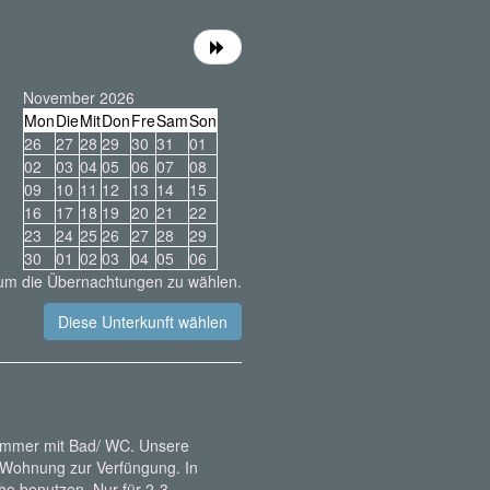
November 2026
Mon
Die
Mit
Don
Fre
Sam
Son
26
27
28
29
30
31
01
02
03
04
05
06
07
08
09
10
11
12
13
14
15
16
17
18
19
20
21
22
23
24
25
26
27
28
29
30
01
02
03
04
05
06
 um die Übernachtungen zu wählen.
 Zimmer mit Bad/ WC. Unsere
 Wohnung zur Verfüngung. In
he benutzen. Nur für 2-3