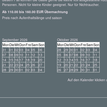
Personen. Nicht für kleine Kinder geeignet. Nur für Nichtraucher.
Ab 110.00 bis 160.00 EUR Übernachtung
Preis nach Aufenthaltslänge und saison
September 2026
Oktober 2026
Mon
Die
Mit
Don
Fre
Sam
Son
Mon
Die
Mit
Don
Fre
Sam
Son
31
01
02
03
04
05
06
28
29
30
01
02
03
04
07
08
09
10
11
12
13
05
06
07
08
09
10
11
14
15
16
17
18
19
20
12
13
14
15
16
17
18
21
22
23
24
25
26
27
19
20
21
22
23
24
25
28
29
30
01
02
03
04
26
27
28
29
30
31
01
Auf den Kalender klicken