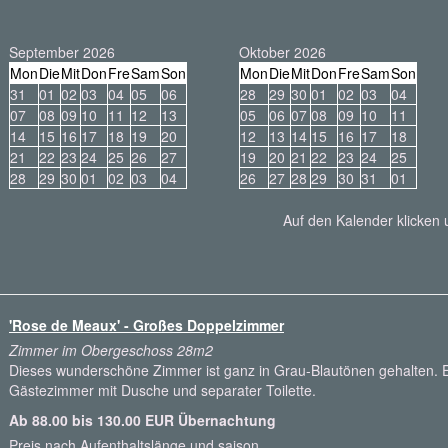
September 2026
Oktober 2026
Mon
Die
Mit
Don
Fre
Sam
Son
Mon
Die
Mit
Don
Fre
Sam
Son
31
01
02
03
04
05
06
28
29
30
01
02
03
04
07
08
09
10
11
12
13
05
06
07
08
09
10
11
14
15
16
17
18
19
20
12
13
14
15
16
17
18
21
22
23
24
25
26
27
19
20
21
22
23
24
25
28
29
30
01
02
03
04
26
27
28
29
30
31
01
Auf den Kalender klicken
'Rose de Meaux' - Großes Doppelzimmer
Zimmer im Obergeschoss 28m2
Dieses wunderschöne Zimmer ist ganz in Grau-Blautönen gehalten. E
Gästezimmer mit Dusche und separater Toilette.
Ab 88.00 bis 130.00 EUR Übernachtung
Preis nach Aufenthaltslänge und saison