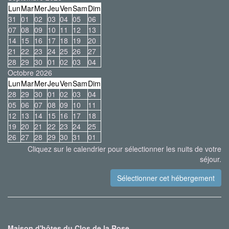
Lun
Mar
Mer
Jeu
Ven
Sam
Dim
31
01
02
03
04
05
06
07
08
09
10
11
12
13
14
15
16
17
18
19
20
21
22
23
24
25
26
27
28
29
30
01
02
03
04
Octobre 2026
Lun
Mar
Mer
Jeu
Ven
Sam
Dim
28
29
30
01
02
03
04
05
06
07
08
09
10
11
12
13
14
15
16
17
18
19
20
21
22
23
24
25
26
27
28
29
30
31
01
Cliquez sur le calendrier pour sélectionner les nuits de votre
séjour.
Maison d'hôtes du Clos de la Rose