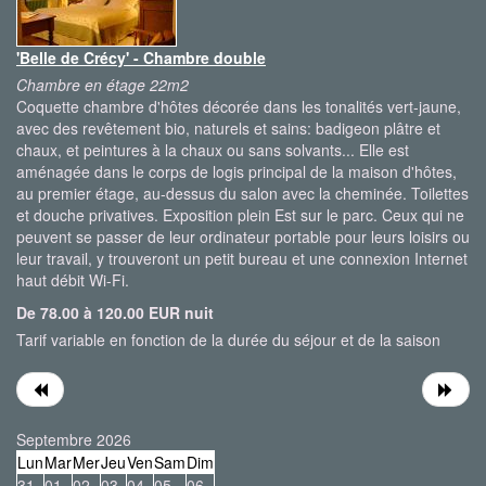
'Belle de Crécy' - Chambre double
Chambre en étage 22m2
Coquette chambre d'hôtes décorée dans les tonalités vert-jaune,
avec des revêtement bio, naturels et sains: badigeon plâtre et
chaux, et peintures à la chaux ou sans solvants... Elle est
aménagée dans le corps de logis principal de la maison d'hôtes,
au premier étage, au-dessus du salon avec la cheminée. Toilettes
et douche privatives. Exposition plein Est sur le parc. Ceux qui ne
peuvent se passer de leur ordinateur portable pour leurs loisirs ou
leur travail, y trouveront un petit bureau et une connexion Internet
haut débit Wi-Fi.
De 78.00 à 120.00 EUR nuit
Tarif variable en fonction de la durée du séjour et de la saison
Septembre 2026
Lun
Mar
Mer
Jeu
Ven
Sam
Dim
31
01
02
03
04
05
06