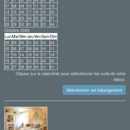
07
08
09
10
11
12
13
14
15
16
17
18
19
20
21
22
23
24
25
26
27
28
29
30
01
02
03
04
Octobre 2026
Lun
Mar
Mer
Jeu
Ven
Sam
Dim
28
29
30
01
02
03
04
05
06
07
08
09
10
11
12
13
14
15
16
17
18
19
20
21
22
23
24
25
26
27
28
29
30
31
01
Cliquez sur le calendrier pour sélectionner les nuits de votre
séjour.