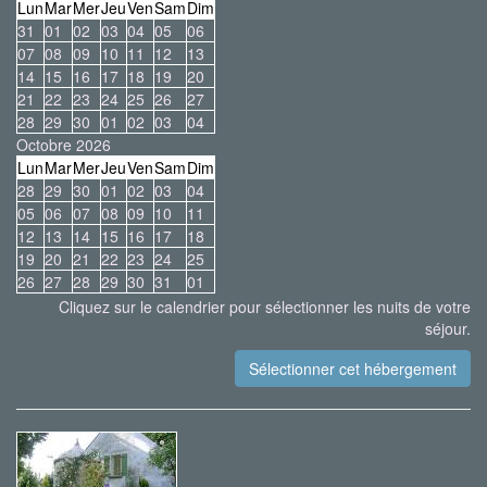
Lun
Mar
Mer
Jeu
Ven
Sam
Dim
31
01
02
03
04
05
06
07
08
09
10
11
12
13
14
15
16
17
18
19
20
21
22
23
24
25
26
27
28
29
30
01
02
03
04
Octobre 2026
Lun
Mar
Mer
Jeu
Ven
Sam
Dim
28
29
30
01
02
03
04
05
06
07
08
09
10
11
12
13
14
15
16
17
18
19
20
21
22
23
24
25
26
27
28
29
30
31
01
Cliquez sur le calendrier pour sélectionner les nuits de votre
séjour.